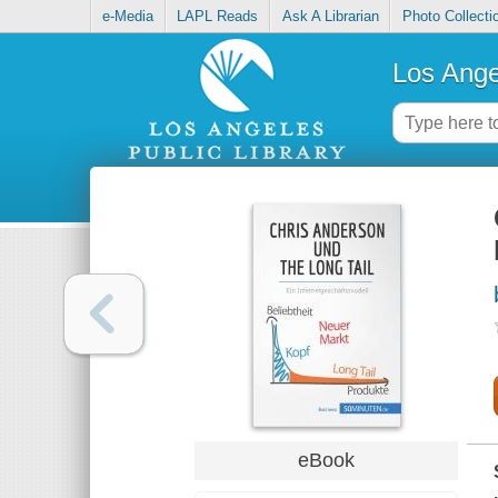
e-Media
LAPL Reads
Ask A Librarian
Photo Collecti
Los Ange
eBook