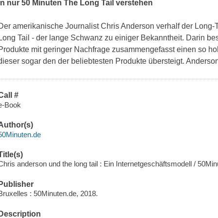
In nur 50 Minuten
The Long Tail
verstehen
Der amerikanische Journalist Chris Anderson verhalf der Long-
Long Tail - der lange Schwanz
zu einiger Bekanntheit. Darin be
Produkte mit geringer Nachfrage zusammengefasst einen so h
dieser sogar den der beliebtesten Produkte übersteigt. Anderson
Call #
e-Book
Author(s)
50Minuten.de
Title(s)
Chris anderson und the long tail : Ein Internetgeschäftsmodell / 50Min
Publisher
Bruxelles : 50Minuten.de, 2018.
Description