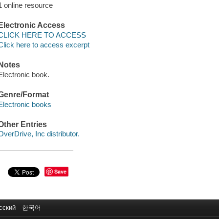
1 online resource
Electronic Access
CLICK HERE TO ACCESS
Click here to access excerpt
Notes
Electronic book.
Genre/Format
Electronic books
Other Entries
OverDrive, Inc distributor.
Save
сский
한국어