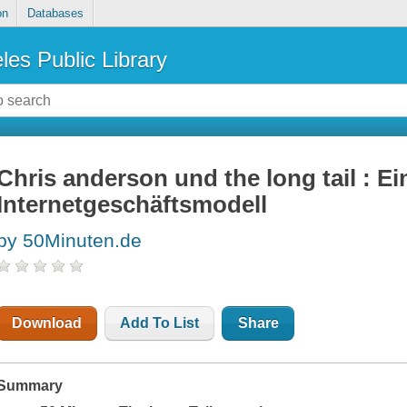
on
Databases
les Public Library
Chris anderson und the long tail : Ei
Internetgeschäftsmodell
by 50Minuten.de
Download
Add To List
Share
Summary