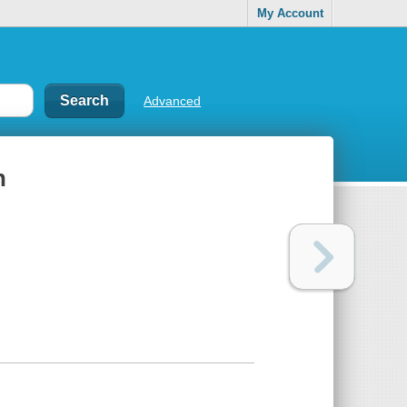
My Account
Advanced
n