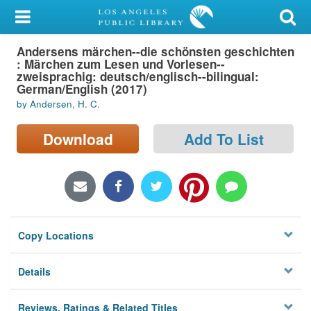
My Account
Andersens märchen--die schönsten geschichten
Library Card
: Märchen zum Lesen und Vorlesen--
zweisprachig: deutsch/englisch--bilingual:
Sign In
German/English (2017)
by Andersen, H. C.
Search
Download
Add To List
Locations/Hours (external
page)
Privacy
Copy Locations
Details
Reviews, Ratings & Related Titles