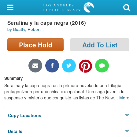
My Account
Serafina y la capa negra (2016)
Library Card
by Beatty, Robert
Sign In
Place Hold
Add To List
Search
Locations/Hours (external
page)
Summary
Serafina y la capa negra es la primera novela de una trilogía
Privacy
protagonizada por una chica excepcional. Una saga juvenil de
suspense y misterio que conquistó las listas de The New
…
More
Copy Locations
Details