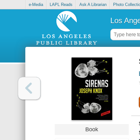
e-Media
LAPL Reads
Ask A Librarian
Photo Collecti
Los Ange
Book