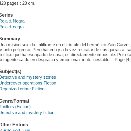
428 pages ; 23 cm.
Series
Roja & Negra
Roja & negra
Summary
Una misión suicida. Infiltrarse en el círculo del hermético Zain Carve
asunto peligroso. Pero hacerlo y a la vez rescatar de sus garras a Isab
político que ha escapado de casa, es directamente imposible. Por eso
un agente caído en desgracia y emocionalmente inestable.-- Page [4] 
Subject(s)
Detective and mystery stories
Undercover operations Fiction
Organized crime Fiction
Genre/Format
Thrillers (Fiction)
Detective and mystery fiction
Other Entries
Murillo Fort, Luis