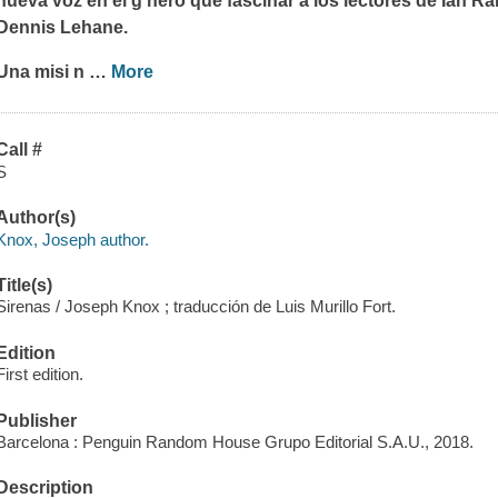
nueva voz en el g nero que fascinar a los lectores de Ian 
Dennis Lehane.
Una misi n
…
More
Call #
S
Author(s)
Knox, Joseph author.
Title(s)
Sirenas / Joseph Knox ; traducción de Luis Murillo Fort.
Edition
First edition.
Publisher
Barcelona : Penguin Random House Grupo Editorial S.A.U., 2018.
Description