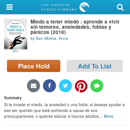
My Account
Miedo a tener miedo : aprende a vivir
Library Card
sin temores, ansiedades, fobias y
pánicos (2018)
Sign In
by San Molina, Anna
Search
Place Hold
Add To List
Locations/Hours (external
page)
Privacy
Summary
Si te invade el miedo, la ansiedad o una fobia; si deseas ayudar a
ese ser querido que está sufriendo a causa de sus
preocupaciones, o quieres educar a futuros adultos
…
More