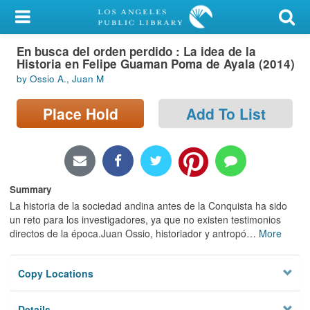
My Account
En busca del orden perdido : La idea de la
Library Card
Historia en Felipe Guaman Poma de Ayala (2014)
by Ossio A., Juan M
Sign In
Place Hold
Add To List
Search
Locations/Hours (external
page)
Summary
Privacy
La historia de la sociedad andina antes de la Conquista ha sido
un reto para los investigadores, ya que no existen testimonios
directos de la época.Juan Ossio, historiador y antropó
…
More
Copy Locations
Details