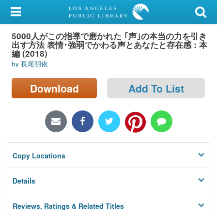
My Account
5000人がこの指導で磨かれた ｢声｣の本当の力を引き
Library Card
出す方法 表情･強弱でかわる声とあなたと存在感 : 本
編 (2018)
Sign In
by 長尾明依
Search
Download
Add To List
Locations/Hours (external
page)
Privacy
Copy Locations
Details
Reviews, Ratings & Related Titles