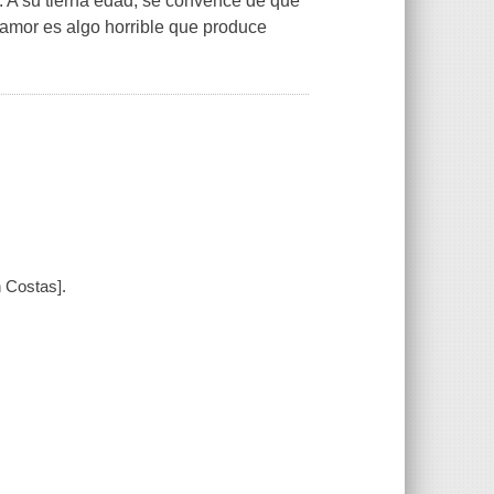
. A su tierna edad, se convence de que
l amor es algo horrible que produce
n Costas].