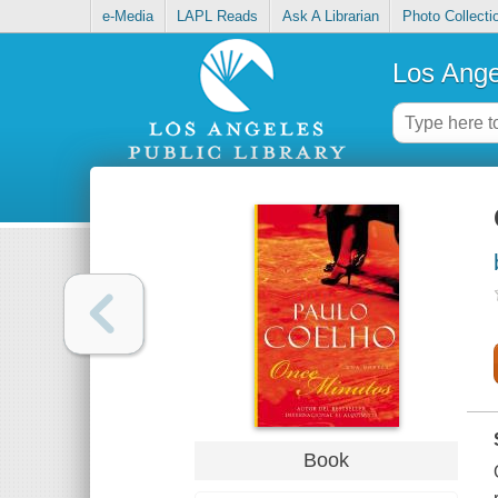
e-Media
LAPL Reads
Ask A Librarian
Photo Collecti
Los Ange
Book