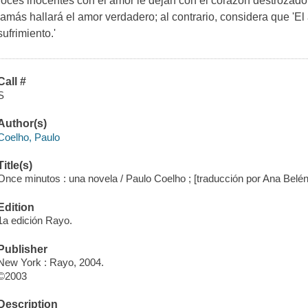
roces inocentes con el amor le dejan con el corazón destrozado
jamás hallará el amor verdadero; al contrario, considera que 'E
sufrimiento.'
Call #
S
Author(s)
Coelho, Paulo
Title(s)
Once minutos : una novela / Paulo Coelho ; [traducción por Ana Belé
Edition
1a edición Rayo.
Publisher
New York : Rayo, 2004.
©2003
Description