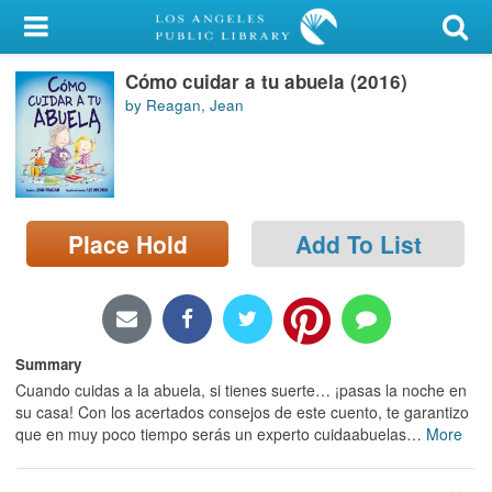
My Account
Cómo cuidar a tu abuela (2016)
Library Card
by Reagan, Jean
Sign In
Search
Place Hold
Add To List
Locations/Hours (external
page)
Privacy
Summary
Cuando cuidas a la abuela, si tienes suerte… ¡pasas la noche en
su casa! Con los acertados consejos de este cuento, te garantizo
que en muy poco tiempo serás un experto cuidaabuelas
…
More