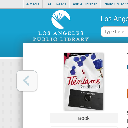
e-Media
LAPL Reads
Ask A Librarian
Photo Collecti
Los Ange
Book