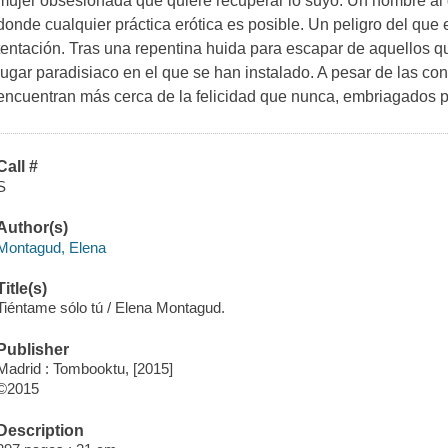
mujer obsesionada que quiere recuperar lo suyo. Un hombre al 
donde cualquier práctica erótica es posible. Un peligro del que es
tentación. Tras una repentina huida para escapar de aquellos qu
lugar paradisiaco en el que se han instalado. A pesar de las co
encuentran más cerca de la felicidad que nunca, embriagados p
Call #
S
Author(s)
Montagud, Elena
Title(s)
Tiéntame sólo tú / Elena Montagud.
Publisher
Madrid : Tombooktu, [2015]
©2015
Description