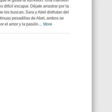
que le gusta la sumisión. Una mansión
 difícil escapar. Déjate arrastrar por la
e los buscan, Sara y Abel disfrutan del
ntinuas pesadillas de Abel, ambos se
or el amor y la pasión
…
More