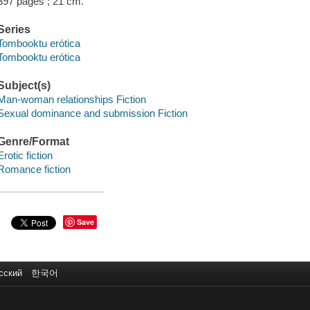
397 pages ; 21 cm.
Series
Tombooktu erótica
Tombooktu erótica
Subject(s)
Man-woman relationships Fiction
Sexual dominance and submission Fiction
Genre/Format
Erotic fiction
Romance fiction
Save
сский
한국어