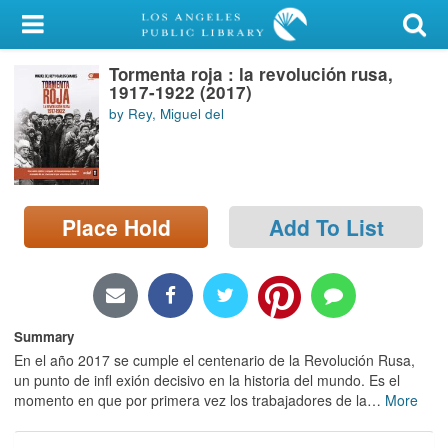
My Account
Tormenta roja : la revolución rusa,
Library Card
1917-1922 (2017)
by Rey, Miguel del
Sign In
Search
Place Hold
Add To List
Locations/Hours (external
page)
Privacy
Summary
En el año 2017 se cumple el centenario de la Revolución Rusa,
un punto de infl exión decisivo en la historia del mundo. Es el
momento en que por primera vez los trabajadores de la
…
More