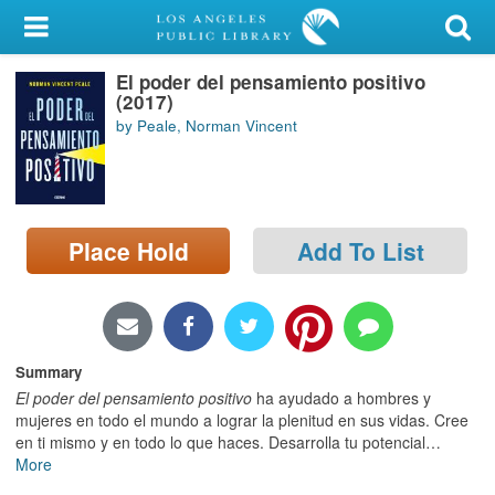
My Account
El poder del pensamiento positivo
Library Card
(2017)
by Peale, Norman Vincent
Sign In
Search
Place Hold
Add To List
Locations/Hours (external
page)
Privacy
Summary
El poder del pensamiento positivo
ha ayudado a hombres y
mujeres en todo el mundo a lograr la plenitud en sus vidas. Cree
en ti mismo y en todo lo que haces. Desarrolla tu potencial
…
More