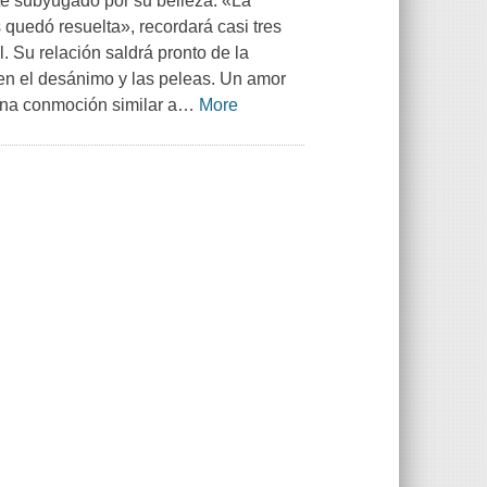
te subyugado por su belleza. «La
 quedó resuelta», recordará casi tres
. Su relación saldrá pronto de la
 en el desánimo y las peleas. Un amor
una conmoción similar a
…
More