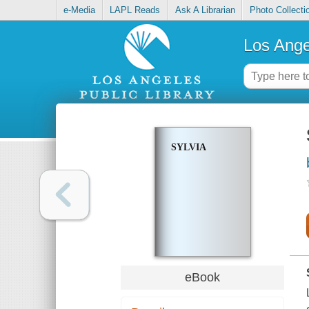
e-Media
LAPL Reads
Ask A Librarian
Photo Collecti
Los Ange
SYLVIA
eBook