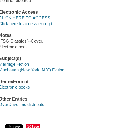
1 online resource
Electronic Access
CLICK HERE TO ACCESS
Click here to access excerpt
Notes
"FSG Classics"--Cover.
Electronic book.
Subject(s)
Marriage Fiction
Manhattan (New York, N.Y.) Fiction
Genre/Format
Electronic books
Other Entries
OverDrive, Inc distributor.
Save