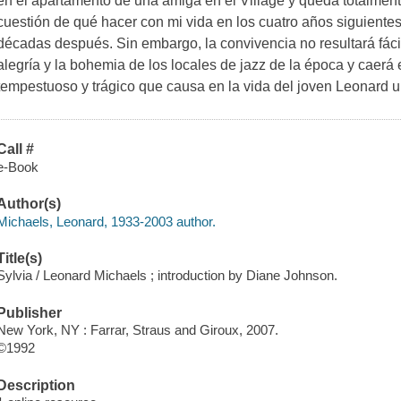
en el apartamento de una amiga en el Village y queda totalmen
cuestión de qué hacer con mi vida en los cuatro años siguientes
décadas después. Sin embargo, la convivencia no resultará fácil
alegría y la bohemia de los locales de jazz de la época y caerá
tempestuoso y trágico que causa en la vida del joven Leonard 
Call #
e-Book
Author(s)
Michaels, Leonard, 1933-2003 author.
Title(s)
Sylvia / Leonard Michaels ; introduction by Diane Johnson.
Publisher
New York, NY : Farrar, Straus and Giroux, 2007.
©1992
Description