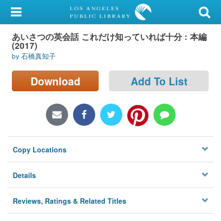
My Account
あいさつの英会話 これだけ知っていれば十分 : 本編
Library Card
(2017)
by 石橋真知子
Sign In
Download
Add To List
Search
Locations/Hours (external
page)
Privacy
Copy Locations
Details
Reviews, Ratings & Related Titles