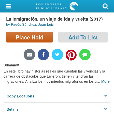
My Account
La inmigración. un viaje de ida y vuelta (2017)
Library Card
by Pagés Sánchez, Juan Luis
Sign In
Place Hold
Add To List
Search
Locations/Hours (external
page)
Summary
En este libro hay historias reales que cuentan las vivencias y la
Privacy
carrera de obstáculos que tuvieron, tienen y tendrán las
migraciones. Analiza los movimientos migratorios en los ú
…
More
Copy Locations
Details