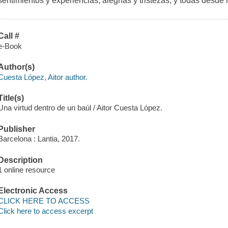
sentimientos y experiencias, alegrías y tristezas, y todas desde 
Call #
e-Book
Author(s)
Cuesta López, Aitor author.
Title(s)
Una virtud dentro de un baúl / Aitor Cuesta López.
Publisher
Barcelona : Lantia, 2017.
Description
1 online resource
Electronic Access
CLICK HERE TO ACCESS
Click here to access excerpt