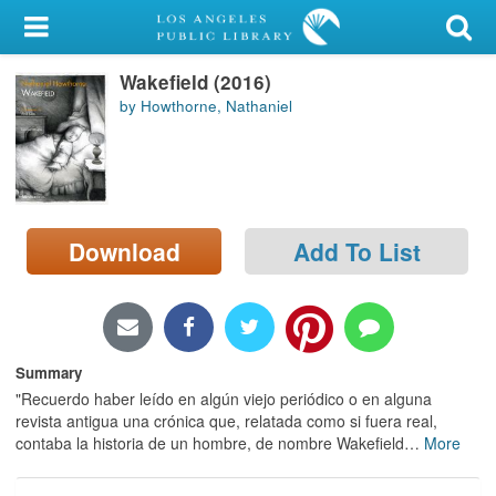
My Account
Wakefield (2016)
Library Card
by Howthorne, Nathaniel
Sign In
Search
Download
Add To List
Locations/Hours (external
page)
Privacy
Summary
"Recuerdo haber leído en algún viejo periódico o en alguna
revista antigua una crónica que, relatada como si fuera real,
contaba la historia de un hombre, de nombre Wakefield
…
More