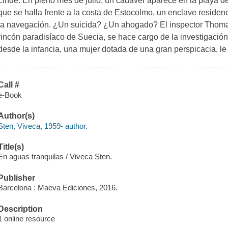
Linde. En pleno mes de julio, un cadáver aparece en la playa d
que se halla frente a la costa de Estocolmo, un enclave residen
la navegación. ¿Un suicida? ¿Un ahogado? El inspector Thomas
rincón paradisíaco de Suecia, se hace cargo de la investigaci
desde la infancia, una mujer dotada de una gran perspicacia, le
Call #
e-Book
Author(s)
Sten, Viveca, 1959- author.
Title(s)
En aguas tranquilas / Viveca Sten.
Publisher
Barcelona : Maeva Ediciones, 2016.
Description
1 online resource