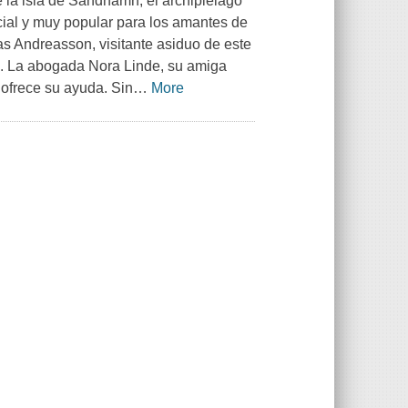
e la isla de Sandhamn, el archipiélago
cial y muy popular para los amantes de
 Andreasson, visitante asiduo de este
ón. La abogada Nora Linde, su amiga
 ofrece su ayuda. Sin
…
More