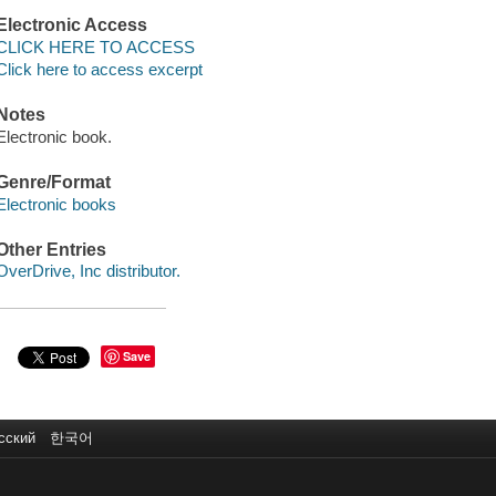
Electronic Access
CLICK HERE TO ACCESS
Click here to access excerpt
Notes
Electronic book.
Genre/Format
Electronic books
Other Entries
OverDrive, Inc distributor.
Save
сский
한국어