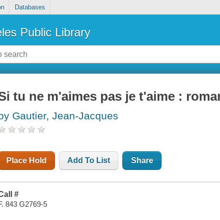
on
Databases
les Public Library
Si tu ne m'aimes pas je t'aime : roma
by Gautier, Jean-Jacques
Place Hold
Add To List
Share
Call #
F. 843 G2769-5