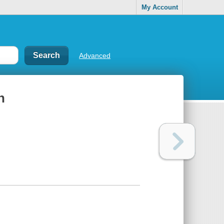
My Account
Advanced
n