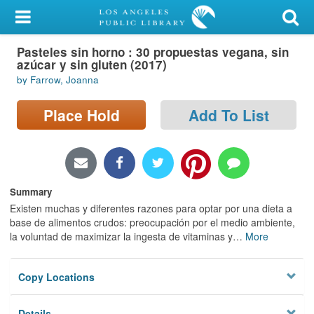
My Account
Pasteles sin horno : 30 propuestas vegana, sin
Library Card
azúcar y sin gluten (2017)
by Farrow, Joanna
Sign In
Place Hold
Add To List
Search
Locations/Hours (external
page)
Summary
Privacy
Existen muchas y diferentes razones para optar por una dieta a
base de alimentos crudos: preocupación por el medio ambiente,
la voluntad de maximizar la ingesta de vitaminas y
…
More
Copy Locations
Details