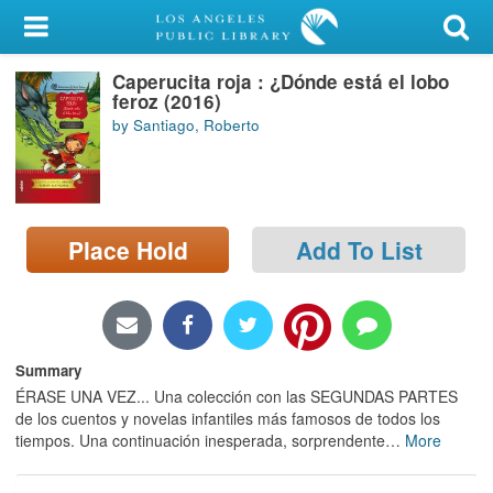
My Account
Caperucita roja : ¿Dónde está el lobo
Library Card
feroz (2016)
by Santiago, Roberto
Sign In
Search
Place Hold
Add To List
Locations/Hours (external
page)
Privacy
Summary
ÉRASE UNA VEZ... Una colección con las SEGUNDAS PARTES
de los cuentos y novelas infantiles más famosos de todos los
tiempos. Una continuación inesperada, sorprendente
…
More