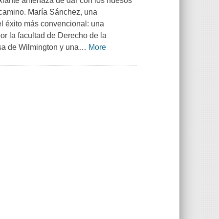
fixiante amenaza de dar con los huesos
n camino. María Sánchez, una
el éxito más convencional: una
or la facultad de Derecho de la
sa de Wilmington y una
…
More