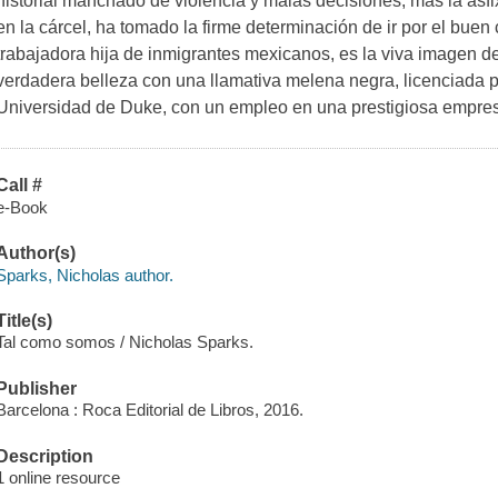
historial manchado de violencia y malas decisiones, más la as
en la cárcel, ha tomado la firme determinación de ir por el bue
trabajadora hija de inmigrantes mexicanos, es la viva imagen d
verdadera belleza con una llamativa melena negra, licenciada p
Universidad de Duke, con un empleo en una prestigiosa empre
Call #
e-Book
Author(s)
Sparks, Nicholas author.
Title(s)
Tal como somos / Nicholas Sparks.
Publisher
Barcelona : Roca Editorial de Libros, 2016.
Description
1 online resource