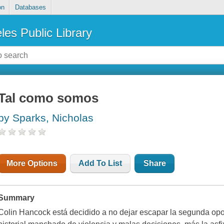
on
Databases
les Public Library
Tal como somos
by Sparks, Nicholas
More Options
Add To List
Share
Summary
Colin Hancock está decidido a no dejar escapar la segunda opor