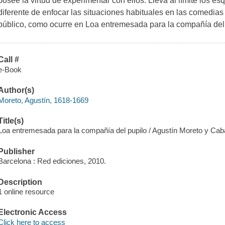
posee la virtud de experimentar con ellos. Lleva al límite los
diferente de enfocar las situaciones habituales en las comedia
público, como ocurre en Loa entremesada para la compañía del 
Call #
e-Book
Author(s)
Moreto, Agustín, 1618-1669
Title(s)
Loa entremesada para la compañía del pupilo / Agustín Moreto y Cab
Publisher
Barcelona : Red ediciones, 2010.
Description
1 online resource
Electronic Access
Click here to access