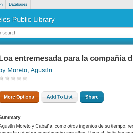
on
Databases
les Public Library
Loa entremesada para la compañía d
by Moreto, Agustín
More Options
Add To List
Share
Summary
Agustín Moreto y Cabaña, como otros ingenios de su tiempo, re