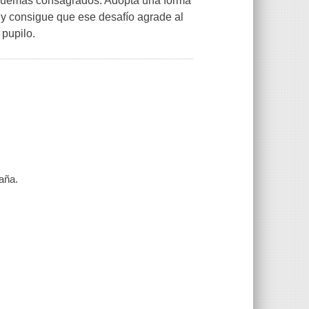
 esquemas consagrados. Adopta una forma
s y consigue que ese desafío agrade al
pupilo.
aña.