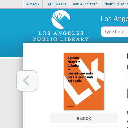
e-Media
LAPL Reads
Ask A Librarian
Photo Collecti
Los Ange
eBook