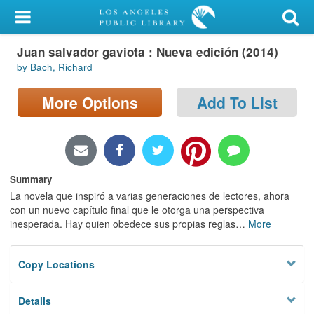
My Account
Juan salvador gaviota : Nueva edición (2014)
Library Card
by Bach, Richard
Sign In
More Options
Add To List
Search
Locations/Hours (external
page)
Summary
La novela que inspiró a varias generaciones de lectores, ahora
Privacy
con un nuevo capítulo final que le otorga una perspectiva
inesperada. Hay quien obedece sus propias reglas
…
More
Copy Locations
Details