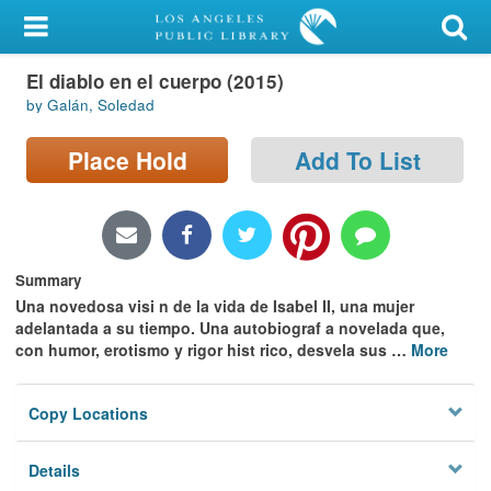
My Account
El diablo en el cuerpo (2015)
Library Card
by Galán, Soledad
Sign In
Place Hold
Add To List
Search
Locations/Hours (external
page)
Summary
Una novedosa visi n de la vida de Isabel II, una mujer
Privacy
adelantada a su tiempo. Una autobiograf a novelada que,
con humor, erotismo y rigor hist rico, desvela sus
…
More
Copy Locations
Details