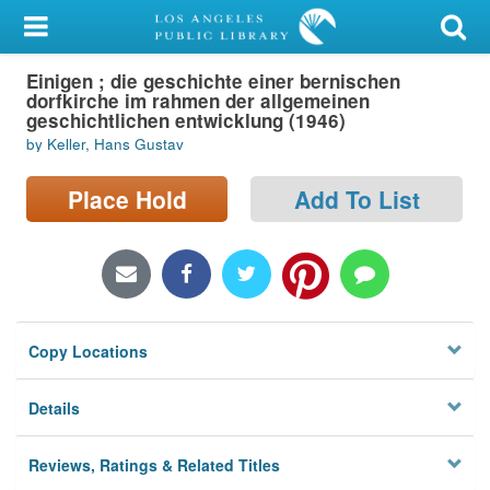
My Account
Einigen ; die geschichte einer bernischen
Library Card
dorfkirche im rahmen der allgemeinen
geschichtlichen entwicklung (1946)
Sign In
by Keller, Hans Gustav
Search
Place Hold
Add To List
Locations/Hours (external
page)
Privacy
Copy Locations
Details
Reviews, Ratings & Related Titles