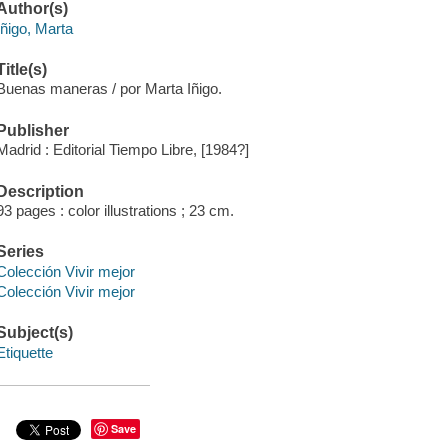
Author(s)
Iñigo, Marta
Title(s)
Buenas maneras / por Marta Iñigo.
Publisher
Madrid : Editorial Tiempo Libre, [1984?]
Description
93 pages : color illustrations ; 23 cm.
Series
Colección Vivir mejor
Colección Vivir mejor
Subject(s)
Etiquette
Save