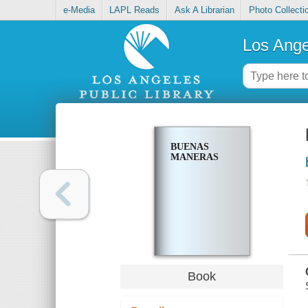
e-Media
LAPL Reads
Ask A Librarian
Photo Collecti
Los Ange
BUENAS
MANERAS
Book