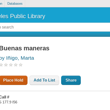
on
Databases
les Public Library
Buenas maneras
by Iñigo, Marta
Place Hold
Add To List
Share
Call #
S 177.9 I56