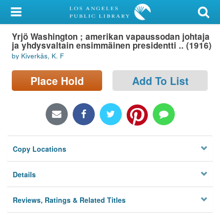
My Account
Yrjö Washington ; amerikan vapaussodan johtaja
Library Card
ja yhdysvaltain ensimmäinen presidentti .. (1916)
by Kiverkäs, K. F
Sign In
Place Hold
Add To List
Search
Locations/Hours (external
page)
Privacy
Copy Locations
Details
Reviews, Ratings & Related Titles