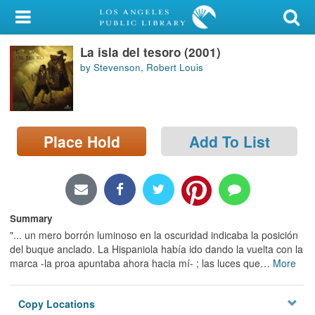
My Account
La isla del tesoro (2001)
Library Card
by Stevenson, Robert Louis
Sign In
Search
Place Hold
Add To List
Locations/Hours (external
page)
Privacy
Summary
"... un mero borrón luminoso en la oscuridad indicaba la posición
del buque anclado. La Hispaniola había ido dando la vuelta con la
marca -la proa apuntaba ahora hacia mí- ; las luces que
…
More
Copy Locations