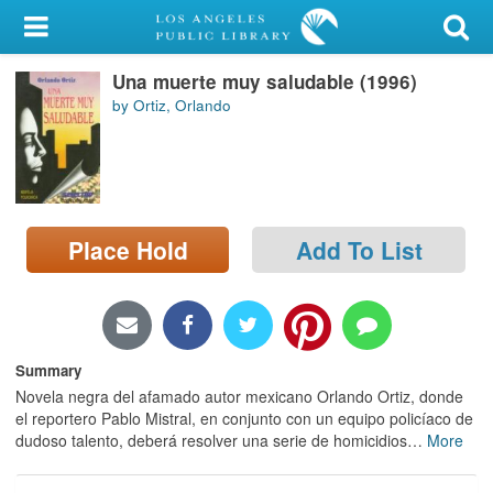
My Account
Una muerte muy saludable (1996)
Library Card
by Ortiz, Orlando
Sign In
Search
Place Hold
Add To List
Locations/Hours (external
page)
Privacy
Summary
Novela negra del afamado autor mexicano Orlando Ortiz, donde
el reportero Pablo Mistral, en conjunto con un equipo policíaco de
dudoso talento, deberá resolver una serie de homicidios
…
More