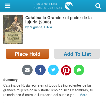
My Account
Catalina la Grande : el poder de la
Library Card
lujuria (2006)
by Miguens, Silvia
Sign In
Search
Place Hold
Add To List
Locations/Hours (external
page)
Privacy
Summary
Catalina de Rusia reúne en sí todos los ingredientes de las
grandes mujeres de la historia: lleno de luces y sombras, su
reinado osciló entre la ilustración del pueblo y el
…
More