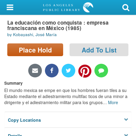
My Account
La educación como conquista : empresa
Library Card
franciscana en México (1985)
by Kobayashi, José María
Sign In
Place Hold
Add To List
Search
Locations/Hours (external
page)
Summary
Privacy
El mundo mexica se empe en que los hombres fueran tiles a su
Estado mediante el adiestramiento multifac ticos de una minor a
dirigente y el adiestramiento militar para los grupos
…
More
Copy Locations
Details