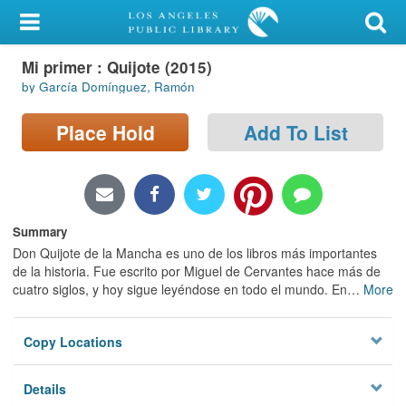
My Account
Mi primer : Quijote (2015)
Library Card
by García Domínguez, Ramón
Sign In
Place Hold
Add To List
Search
Locations/Hours (external
page)
Summary
Don Quijote de la Mancha es uno de los libros más importantes
Privacy
de la historia. Fue escrito por Miguel de Cervantes hace más de
cuatro siglos, y hoy sigue leyéndose en todo el mundo. En
…
More
Copy Locations
Details