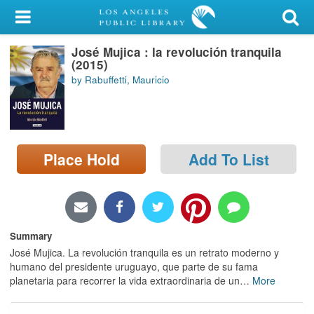
My Account
José Mujica : la revolución tranquila
Library Card
(2015)
by Rabuffetti, Mauricio
Sign In
Search
Place Hold
Add To List
Locations/Hours (external
page)
Privacy
Summary
José Mujica. La revolución tranquila es un retrato moderno y
humano del presidente uruguayo, que parte de su fama
planetaria para recorrer la vida extraordinaria de un
…
More