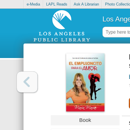
e-Media
LAPL Reads
Ask A Librarian
Photo Collecti
Los Ange
Book