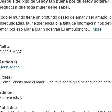
Despu s del xito de
Si soy tan buena por qu estoy soltera?
,
seducci n que toda mujer debe saber.
Todo el mundo tiene un profundo deseo de amar y ser amado, p
inseguridades, la inexperiencia o la falta de informaci n nos de
amor, por eso Mar a Mar n nos trae El empujoncito
…
More
Call #
S 392.6 M337
Author(s)
Marin, Maria
Title(s)
El empujoncito para el amor : una reveladora guía de seducción para t
Edition
Primera edición.
Publisher