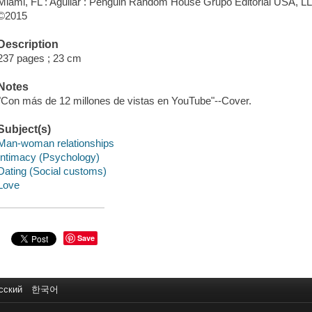
Miami, FL : Aguilar : Penguin Random House Grupo Editorial USA, L
©2015
Description
237 pages ; 23 cm
Notes
"Con más de 12 millones de vistas en YouTube"--Cover.
Subject(s)
Man-woman relationships
Intimacy (Psychology)
Dating (Social customs)
Love
Save
сский
한국어