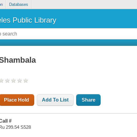
on
Databases
les Public Library
Shambala
Place Hold
Add To List
Share
Call #
Ru 299.54 S528