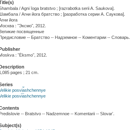
Title(s)
Shambala / Agni ĭoga bratstvo ; [razrabotka serii A. Saukova].
Шамбала / Агни йога братство ; [разработка серии А. Саукова].
Агни йога
Москва : "Эксмо", 2012.
Великие посвященные
Предисловие -- Братство -- Надземное -- Коментарии -- Словарь
Publisher
Moskva : "Ėksmo", 2012.
Description
1,085 pages ; 21 cm.
Series
Velikie posvi︠a︡shchennye
Velikie posvi͡ashchennye
Contents
Predislovie -- Bratstvo -- Nadzemnoe -- Komentarii -- Slovarʹ.
Subject(s)