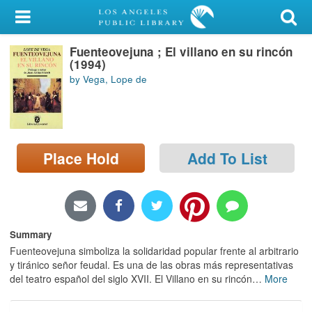
My Account
Fuenteovejuna ; El villano en su rincón
Library Card
(1994)
by Vega, Lope de
Sign In
Search
Place Hold
Add To List
Locations/Hours (external
page)
Privacy
Summary
Fuenteovejuna simboliza la solidaridad popular frente al arbitrario
y tiránico señor feudal. Es una de las obras más representativas
del teatro español del siglo XVII. El Villano en su rincón
…
More