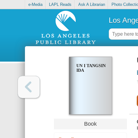
e-Media
LAPL Reads
Ask A Librarian
Photo Collecti
Los Ange
UN I TANGSIN
IDA
Book