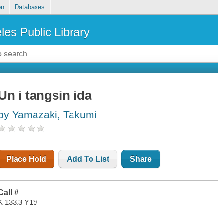
on
Databases
les Public Library
Un i tangsin ida
by Yamazaki, Takumi
Place Hold
Add To List
Share
Call #
K 133.3 Y19