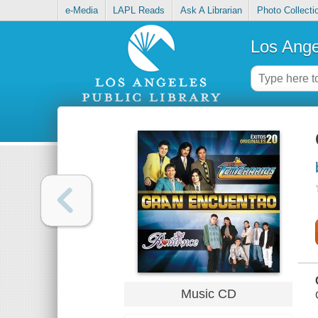
e-Media
LAPL Reads
Ask A Librarian
Photo Collecti
Los Ange
Music CD