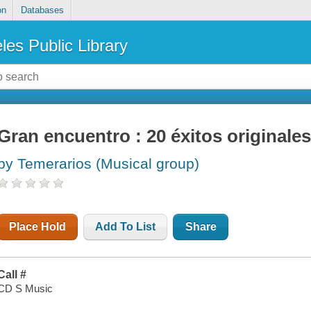
on
Databases
les Public Library
Gran encuentro : 20 éxitos originale
by Temerarios (Musical group)
Place Hold
Add To List
Share
Call #
CD S Music