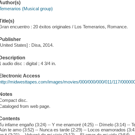
Author(s)
Temerarios (Musical group)
Title(s)
Gran encuentro : 20 éxitos originales / Los Temerarios, Romance.
Publisher
[United States] : Disa, 2014.
Description
1 audio disc : digital ; 4 3/4 in.
Electronic Access
http://midwesttapes.com/images/movies/000/000/000/011/117/00000
Notes
Compact disc.
Cataloged from web page.
Contents
Tu infame engaño (3:24) -- Y me enamoré (4:25) -- Dímelo (3:14) -- Te 
Aún te amo (3:52) -- Nunca es tarde (2:29) -- Locos enamorados (3:41)
en ti (3:21) -- Volveré de mi viaje (3:12) -- El amor de mi vida (3:54) 