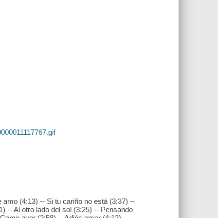
0000011117767.gif
amo (4:13) -- Si tu cariño no está (3:37) --
 -- Al otro lado del sol (3:25) -- Pensando
-- Como ayer (2:58) -- Adiós amor (4:12) --