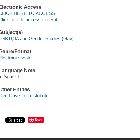
Electronic Access
CLICK HERE TO ACCESS
Click here to access excerpt
Subject(s)
LGBTQIA and Gender Studies (Gay)
Genre/Format
Electronic books
Language Note
In Spanish.
Other Entries
OverDrive, Inc distributor.
Save