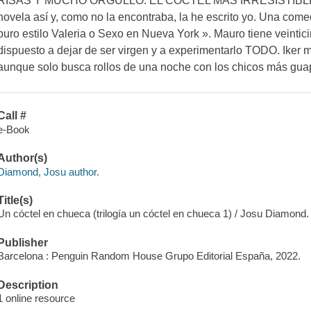
RISAS Y MUCHO ORGULLO. EL CÓCTEL MÁS IRRESISTIBLE. 
novela así y, como no la encontraba, la he escrito yo. Una com
puro estilo Valeria o Sexo en Nueva York ». Mauro tiene veintic
dispuesto a dejar de ser virgen y a experimentarlo TODO. Iker m
aunque solo busca rollos de una noche con los chicos más guap
Call #
e-Book
Author(s)
Diamond, Josu author.
Title(s)
Un cóctel en chueca (trilogía un cóctel en chueca 1) / Josu Diamond.
Publisher
Barcelona : Penguin Random House Grupo Editorial España, 2022.
Description
1 online resource