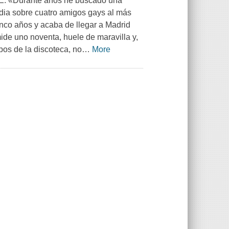
«Durante años he buscado una
edia sobre cuatro amigos gays al más
inco años y acaba de llegar a Madrid
ide uno noventa, huele de maravilla y,
os de la discoteca, no
…
More