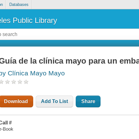
on
Databases
les Public Library
Guía de la clínica mayo para un emb
by Clínica Mayo Mayo
Download
Add To List
Share
Call #
e-Book