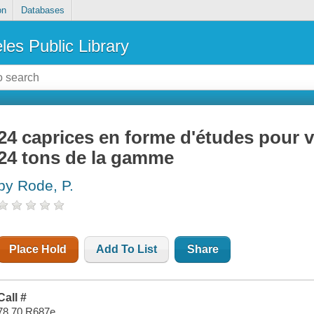
on
Databases
les Public Library
24 caprices en forme d'études pour v
24 tons de la gamme
by Rode, P.
Place Hold
Add To List
Share
Call #
78.70 R687e