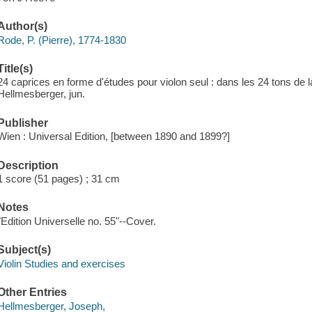
Author(s)
Rode, P. (Pierre), 1774-1830
Title(s)
24 caprices en forme d'études pour violon seul : dans les 24 tons de 
Hellmesberger, jun.
Publisher
Wien : Universal Edition, [between 1890 and 1899?]
Description
1 score (51 pages) ; 31 cm
Notes
"Edition Universelle no. 55"--Cover.
Subject(s)
Violin Studies and exercises
Other Entries
Hellmesberger, Joseph,