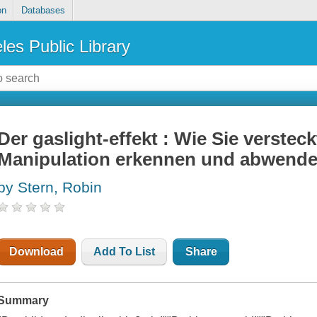
on
Databases
les Public Library
Der gaslight-effekt : Wie Sie verstec
Manipulation erkennen und abwend
by Stern, Robin
Download
Add To List
Share
Summary