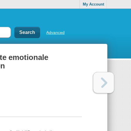
My Account
Advanced
kte emotionale
en