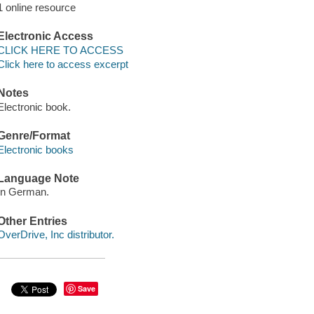
1 online resource
Electronic Access
CLICK HERE TO ACCESS
Click here to access excerpt
Notes
Electronic book.
Genre/Format
Electronic books
Language Note
In German.
Other Entries
OverDrive, Inc distributor.
Save