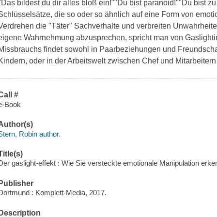
"Das bildest du dir alles bloß ein!""Du bist paranoid!""Du bist z
Schlüsselsätze, die so oder so ähnlich auf eine Form von emot
Verdrehen die "Täter" Sachverhalte und verbreiten Unwahrheiten
eigene Wahrnehmung abzusprechen, spricht man von Gaslightin
Missbrauchs findet sowohl in Paarbeziehungen und Freundschaf
Kindern, oder in der Arbeitswelt zwischen Chef und Mitarbeitern
Call #
e-Book
Author(s)
Stern, Robin author.
Title(s)
Der gaslight-effekt : Wie Sie versteckte emotionale Manipulation er
Publisher
Dortmund : Komplett-Media, 2017.
Description