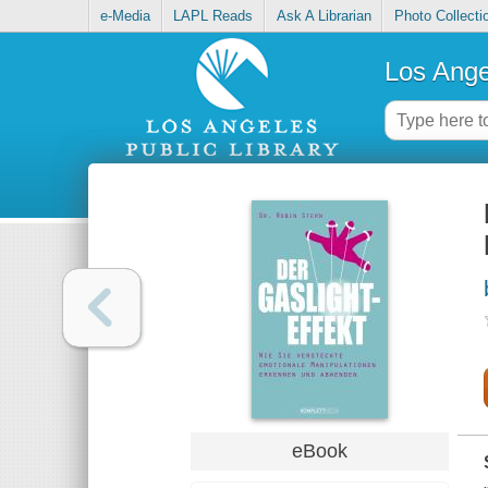
e-Media
LAPL Reads
Ask A Librarian
Photo Collecti
Los Ange
eBook