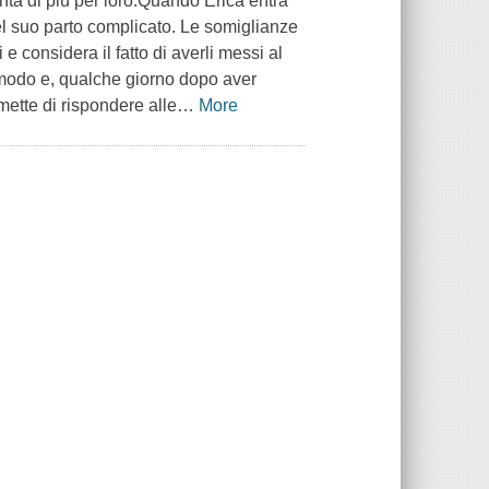
 conta di più per loro.Quando Erica entra
del suo parto complicato. Le somiglianze
e considera il fatto di averli messi al
 modo e, qualche giorno dopo aver
ette di rispondere alle
…
More