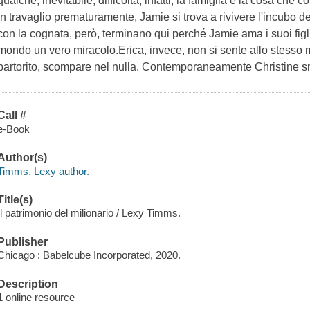
qualche, inevitabile, difficoltà, infatti, la famiglia è la cosa che
in travaglio prematuramente, Jamie si trova a rivivere l'incubo 
con la cognata, però, terminano qui perché Jamie ama i suoi figli 
mondo un vero miracolo.Erica, invece, non si sente allo stesso
partorito, scompare nel nulla. Contemporaneamente Christine sm
Call #
e-Book
Author(s)
Timms, Lexy author.
Title(s)
Il patrimonio del milionario / Lexy Timms.
Publisher
Chicago : Babelcube Incorporated, 2020.
Description
1 online resource