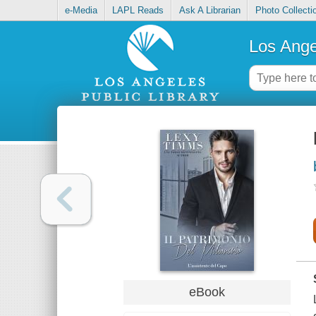
e-Media
LAPL Reads
Ask A Librarian
Photo Collecti
Los Ange
eBook