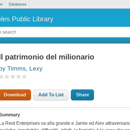
on
Databases
les Public Library
Il patrimonio del milionario
by Timms, Lexy
Download
Add To List
Share
Summary
La Reid Enterprises va alla grande e Jamie ed Alex attraversano