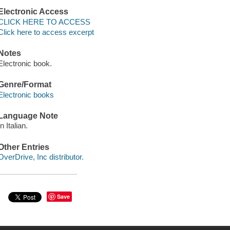
Electronic Access
CLICK HERE TO ACCESS
Click here to access excerpt
Notes
Electronic book.
Genre/Format
Electronic books
Language Note
In Italian.
Other Entries
OverDrive, Inc distributor.
Save