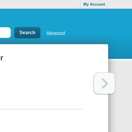
My Account
Advanced
r