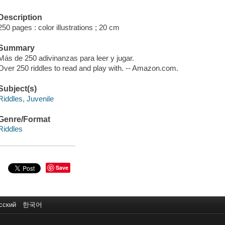
Description
250 pages : color illustrations ; 20 cm
Summary
Más de 250 adivinanzas para leer y jugar.
Over 250 riddles to read and play with. -- Amazon.com.
Subject(s)
Riddles, Juvenile
Genre/Format
Riddles
Save
сский
한국어