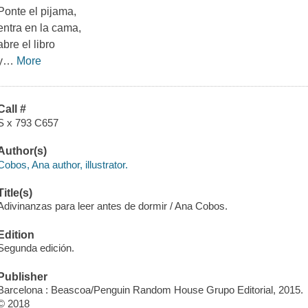
Ponte el pijama,
entra en la cama,
abre el libro
y
…
More
Call #
S x 793 C657
Author(s)
Cobos, Ana author, illustrator.
Title(s)
Adivinanzas para leer antes de dormir / Ana Cobos.
Edition
Segunda edición.
Publisher
Barcelona : Beascoa/Penguin Random House Grupo Editorial, 2015.
© 2018