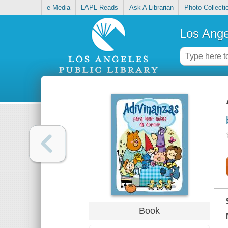
e-Media
LAPL Reads
Ask A Librarian
Photo Collecti
Los Ange
Book