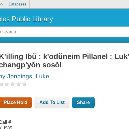
on
Databases
les Public Library
K'illing Ibŭ : k'odŭneim Pillanel : Lu
changp'yŏn sosŏl
by Jennings, Luke
Place Hold
Add To List
Share
Call #
K J535