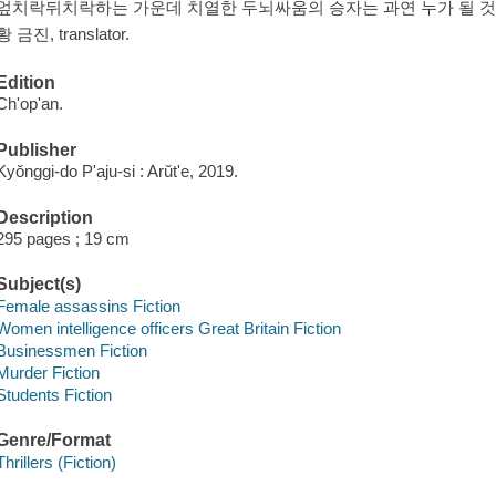
엎치락뒤치락하는 가운데 치열한 두뇌싸움의 승자는 과연 누가 될 것인가." -- P
황 금진, translator.
Edition
Ch'op'an.
Publisher
Kyŏnggi-do P'aju-si : Arŭt'e, 2019.
Description
295 pages ; 19 cm
Subject(s)
Female assassins Fiction
Women intelligence officers Great Britain Fiction
Businessmen Fiction
Murder Fiction
Students Fiction
Genre/Format
Thrillers (Fiction)