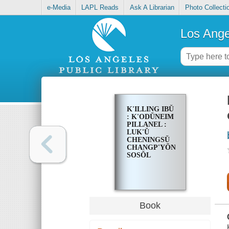
e-Media
LAPL Reads
Ask A Librarian
Photo Collecti
Los Ange
K'ILLING IBŬ
: K'ODŬNEIM
PILLANEL :
LUK'Ŭ
CHENINGSŬ
CHANGP'YŎN
SOSŎL
Book