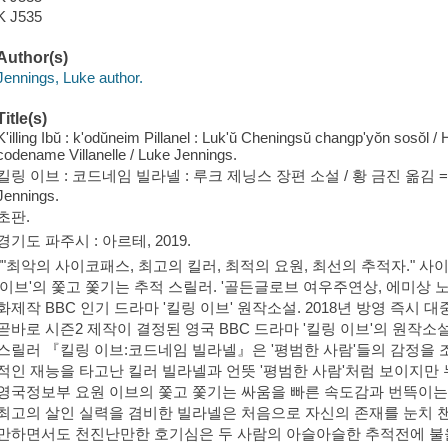
K J535
Author(s)
Jennings, Luke author.
Title(s)
K'illing Ibŭ : k'odŭneim Pillanel : Luk'ŭ Cheningsŭ changp'yŏn sosŏl
codename Villanelle / Luke Jennings.
킬링 이브 : 코드네임 빌라넬 : 루크 제닝스 장편 소설 / 황 금진 옮김 = Killing E
Jennings.
초판.
경기도 파주시 : 아르테, 2019.
""최악의 사이코패스, 최고의 킬러, 최적의 요원, 최선의 추적자." 
'이브'의 쫓고 쫓기는 추적 스릴러. '골든글로브 여우주연상, 에미상 노
화제작 BBC 인기 드라마 '킬링 이브' 원작소설. 2018년 방영 즉시
곧바로 시즌2 제작이 결정된 영국 BBC 드라마 '킬링 이브'의 원작
스릴러 『킬링 이브:코드네임 빌라넬』은 '평범한 사람'들의 감정을
적인 재능을 타고난 킬러 빌라넬과 언뜻 '평범한 사람'처럼 보이지만
영국정보부 요원 이브의 쫓고 쫓기는 싸움을 빠른 속도감과 번뜩이는
최고의 살인 실력을 겸비한 빌라넬은 처음으로 자신의 존재를 눈치 챈
만하면서도 천진난만한 호기심은 두 사람의 아슬아슬한 추적전에 불을