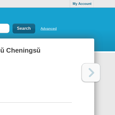
My Account
Advanced
k'ŭ Cheningsŭ