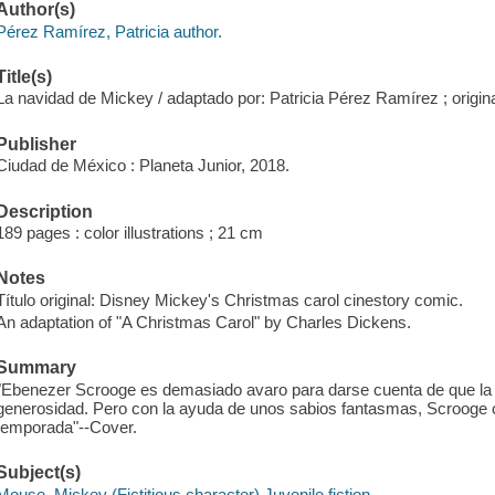
Author(s)
Pérez Ramírez, Patricia author.
Title(s)
La navidad de Mickey / adaptado por: Patricia Pérez Ramírez ; orig
Publisher
Ciudad de México : Planeta Junior, 2018.
Description
189 pages : color illustrations ; 21 cm
Notes
Título original: Disney Mickey's Christmas carol cinestory comic.
An adaptation of "A Christmas Carol" by Charles Dickens.
Summary
"Ebenezer Scrooge es demasiado avaro para darse cuenta de que la 
generosidad. Pero con la ayuda de unos sabios fantasmas, Scrooge co
temporada"--Cover.
Subject(s)
Mouse, Mickey (Fictitious character) Juvenile fiction