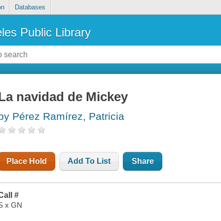
on
Databases
les Public Library
La navidad de Mickey
by Pérez Ramírez, Patricia
Place Hold
Add To List
Share
Call #
S x GN