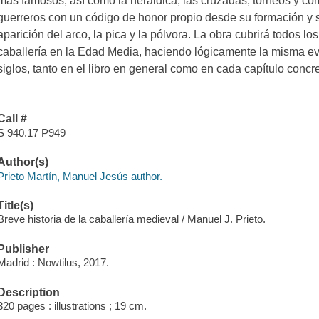
más famosos, así como la heráldica, las cruzadas, torneos y com
guerreros con un código de honor propio desde su formación y su
aparición del arco, la pica y la pólvora. La obra cubrirá todos l
caballería en la Edad Media, haciendo lógicamente la misma evo
siglos, tanto en el libro en general como en cada capítulo concre
Call #
S 940.17 P949
Author(s)
Prieto Martín, Manuel Jesús author.
Title(s)
Breve historia de la caballería medieval / Manuel J. Prieto.
Publisher
Madrid : Nowtilus, 2017.
Description
320 pages : illustrations ; 19 cm.