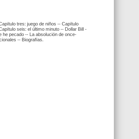
apítulo tres: juego de niños -- Capítulo
pítulo seis: el último minuto -- Dollar Bill -
ue he pecado -- La absolución de once-
cionales -- Biografías.