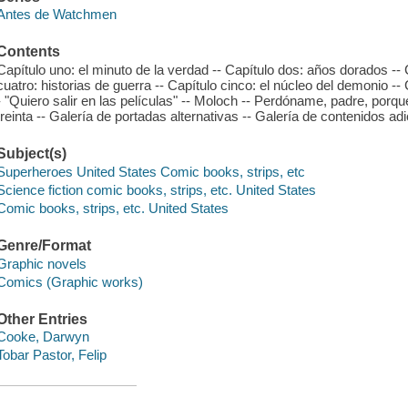
Antes de Watchmen
Contents
Capítulo uno: el minuto de la verdad -- Capítulo dos: años dorados -- C
cuatro: historias de guerra -- Capítulo cinco: el núcleo del demonio -- Ca
- "Quiero salir en las películas" -- Moloch -- Perdóname, padre, porq
treinta -- Galería de portadas alternativas -- Galería de contenidos adi
Subject(s)
Superheroes United States Comic books, strips, etc
Science fiction comic books, strips, etc. United States
Comic books, strips, etc. United States
Genre/Format
Graphic novels
Comics (Graphic works)
Other Entries
Cooke, Darwyn
Tobar Pastor, Felip