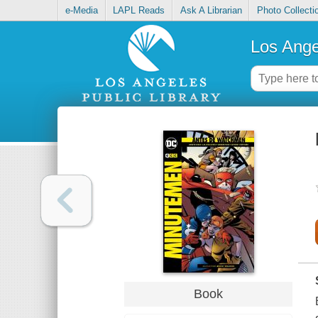
e-Media
LAPL Reads
Ask A Librarian
Photo Collecti
Los Ange
Book