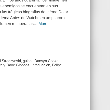
. En los años cuarenta, los Minutemen
es enemigos se encuentran en sus
 las trágicas biografías del héroe Dolar
 el lema Antes de Watchmen ampliaron el
olumen recupera las
…
More
l Straczynski, guion ; Darwyn Cooke,
 y Dave Gibbons ; [traducción, Felipe