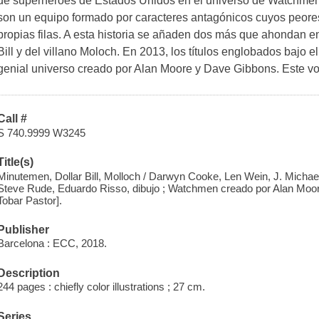
de superhéroes de Estados Unidos en el universo de Watchmen
son un equipo formado por caracteres antagónicos cuyos peor
propias filas. A esta historia se añaden dos más que ahondan en
Bill y del villano Moloch. En 2013, los títulos englobados bajo
genial universo creado por Alan Moore y Dave Gibbons. Este v
Call #
S 740.9999 W3245
Title(s)
Minutemen, Dollar Bill, Molloch / Darwyn Cooke, Len Wein, J. Michae
Steve Rude, Eduardo Risso, dibujo ; Watchmen creado por Alan Moore
Tobar Pastor].
Publisher
Barcelona : ECC, 2018.
Description
244 pages : chiefly color illustrations ; 27 cm.
Series