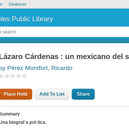
on
Databases
les Public Library
Lázaro Cárdenas : un mexicano del 
by Pérez Montfort, Ricardo
Place Hold
Add To List
Share
Summary
Una biograf a pol tica.