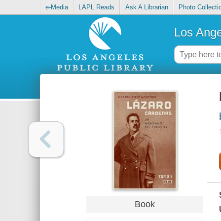
e-Media
LAPL Reads
Ask A Librarian
Photo Collecti
Los Ange
Book