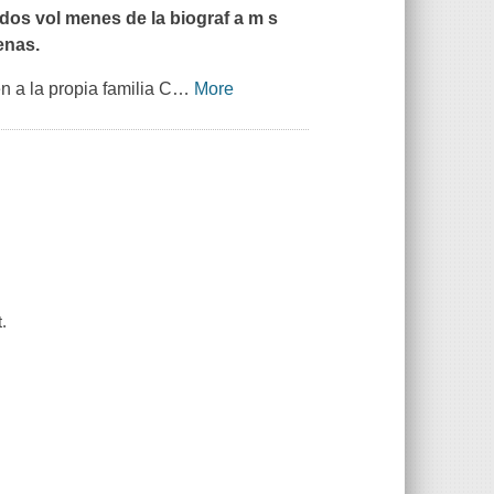
 dos vol menes de la biograf a m s
enas.
n a la propia familia C
…
More
.